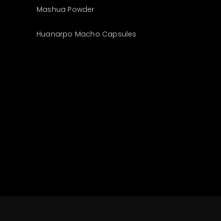
Mashua Powder
Huanarpo Macho Capsules
The best look
anytime,
anywhere.